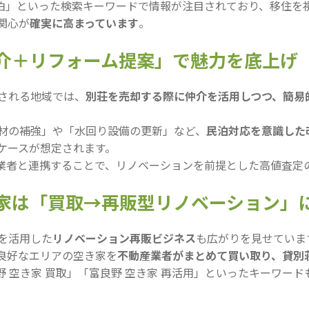
 民泊」といった検索キーワードで情報が注目されており、移住
関心が
確実に高まっています
。
仲介＋リフォーム提案」で魅力を底上げ
される地域では、
別荘を売却する際に仲介を活用しつつ、簡易
材の補強」や「水回り設備の更新」など、
民泊対応を意識した
ケースが想定されます。
ーム業者と連携することで、リノベーションを前提とした高値査定
き家は「買取→再販型リノベーション」
を活用した
リノベーション再販ビジネス
も広がりを見せていま
良好なエリアの空き家を
不動産業者がまとめて買い取り、貸別
 空き家 買取」「富良野 空き家 再活用」といったキーワード