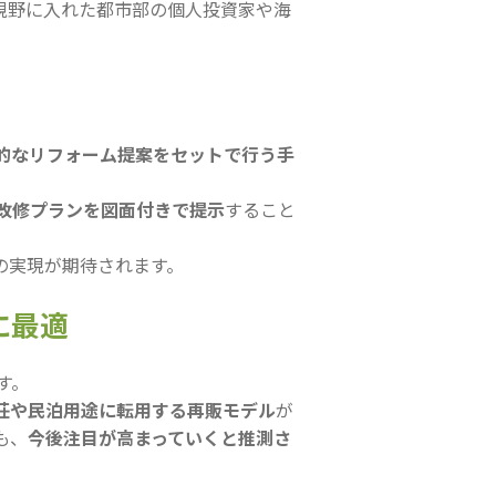
を視野に入れた都市部の個人投資家や海
的なリフォーム提案をセットで行う手
改修プランを図面付きで提示
すること
の実現が期待されます。
に最適
す。
荘や民泊用途に転用する再販モデル
が
も、
今後注目が高まっていくと推測さ