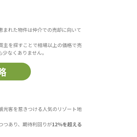
恵まれた物件は仲介での売却に向いて
買主を探すことで相場以上の価格で売
も少なくありません。
略
観光客を惹きつける人気のリゾート地
つつあり、期待利回りが
12％を超える