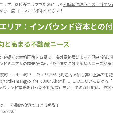
エリア、富良野エリアを対象にした
不動産買取専門店「ゴエン
ぜひ一度ゴエンにご相談ください！
コエリア：インバウンド資本との
動向と高まる不動産ニーズ
ンド観光の本格回復を背景に、海外富裕層による不動産投資が
ンドミニアムの開発が進み、物件供給に対する購入ニーズが急
倶知安町・ニセコ町の一部エリアが北海道内で最も高い上昇率を
yo/totikensangyo_fr4_000043.html
）。このエリアにおける「
ンバウンド需要を狙った不動産投資先としての注目度は、依然
は？ 不動産投資のコツも解説！
ine/872/