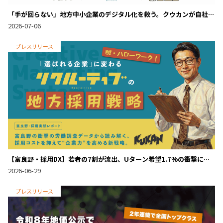
「手が回らない」地方中小企業のデジタル化を救う。クウカンが自社
DX実績（ゴエン・リクルーティブ）を武器に仕掛ける伴走型Web・シ
2026-07-06
ステム支援
プレスリリース
【富良野・採用DX】若者の7割が流出、Uターン希望1.7%の衝撃に挑
む地方採用新戦略
2026-06-29
プレスリリース