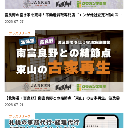
富良野の空き家を売却！不動産買取専門店ゴエンが他社査定2倍のスピ
ード成約を達成
2026-07-27
プレスリリース
【北海道・富良野】南富良野との結節点「東山」の古家再生。波及需
要を狙う宿泊施設開発
2026-07-21
プレスリリース