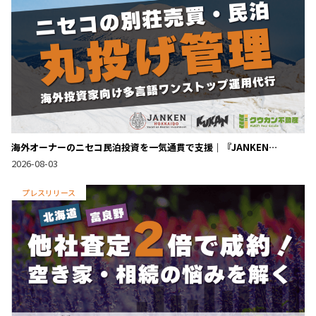
海外オーナーのニセコ民泊投資を一気通貫で支援｜『JANKEN
Hokkaido』の民泊運用代行
2026-08-03
プレスリリース