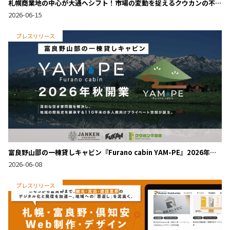
札幌商業地の中心が大通へシフト！市場の変動を捉えるクウカンの不
動産投資戦略
2026-06-15
プレスリリース
富良野山部の一棟貸しキャビン『Furano cabin YAM-PE』2026年秋
開業
2026-06-08
プレスリリース