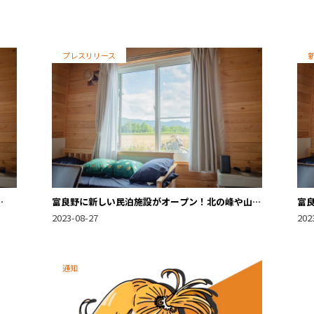
プレスリリース
富良野に新しい民泊施設がオープン！北の峰や山部
富
の絶景を一望できるロケーションは圧巻。スキーリ
山
2023-08-27
202
ゾート長期の滞在にも最適なファームハウス。
宿
通知