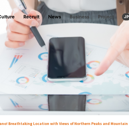
Culture
Recruit
News
Business
Project
JP
ano! Breathtaking Location with Views of Northern Peaks and Mountain R