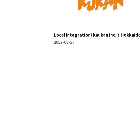
Local Integration! Kuukan Inc.’s Hokkaid
Vacation Rentals: Local Recommendatio
2023-08-27
and Unique Stays to Experience the Loca
Vibe