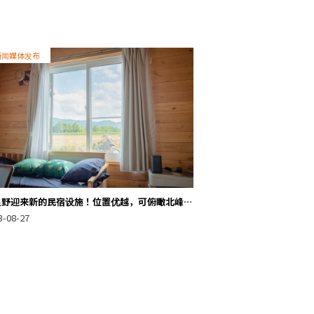
新闻媒体发布
良野迎来新的民宿设施！位置优越，可俯瞰北峰和
部的壮丽景色。这个农舍是滑雪度假的理想长期住
3-08-27
之地。