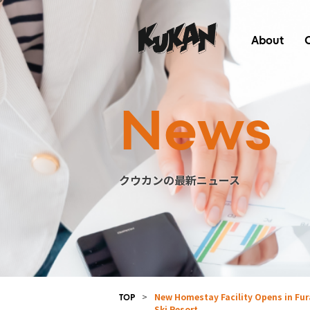
About
News
クウカンの最新ニュース
>
New Homestay Facility Opens in Fur
TOP
Ski Resort.