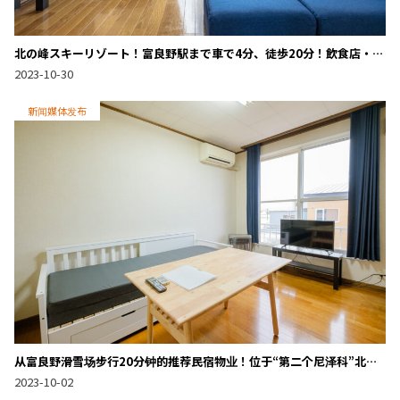
北の峰スキーリゾート！富良野駅まで車で4分、徒歩20分！飲食店・シ
ョップが豊富な富良野市街地まで、利便性抜群の民泊×マンスリー運用
2023-10-30
がスタート
新闻媒体发布
从富良野滑雪场步行20分钟的推荐民宿物业！位于“第二个尼泽科”北之
峰的旁边，是完全享受富良野冬天的理想地点。
2023-10-02