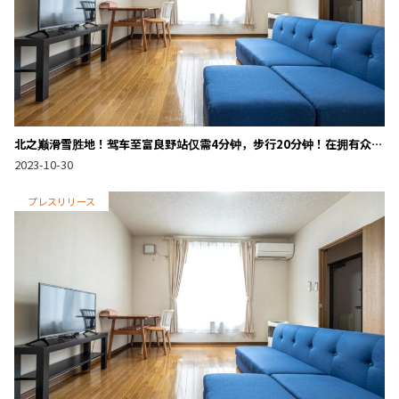
北之巅滑雪胜地！驾车至富良野站仅需4分钟，步行20分钟！在拥有众多
餐饮店与商店的富良野市区，开始民宿与月租业务，交通便利！
2023-10-30
プレスリリース