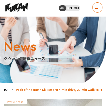
JP
EN
CN
News
クウカンの最新ニュース
>
Peak of the North Ski Resort! 4-min drive, 20-min walk to F
TOP
Press Release