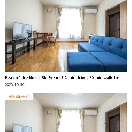
Peak of the North Ski Resort! 4-min drive, 20-min walk to
Furano Station! Start Airbnb & Monthly Rentals Near Bustling
2023-10-30
Furano Downtown with Eateries & Shops!
新闻媒体发布