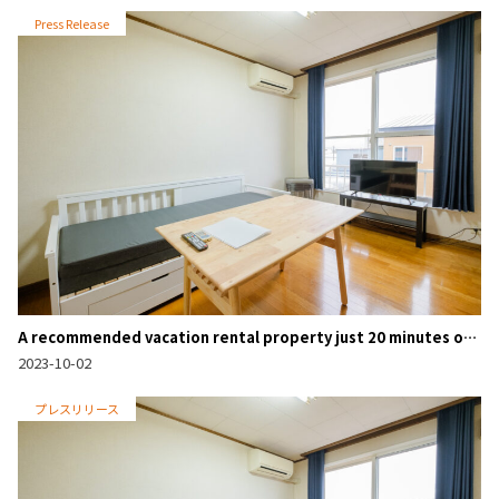
Press Release
A recommended vacation rental property just 20 minutes on
foot from the Furano Ski Resort! Located right next to the
2023-10-02
“Second Niseko”, Kitano-mine, it’s a prime spot to fully
enjoy winter in Furano.
プレスリリース