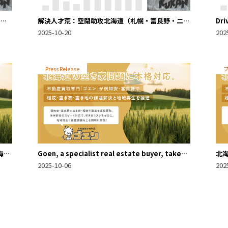
・富
解決人才荒：空閑助攻北海道（札幌・富良野・二世
Dri
谷）中小企數位轉型
Dig
2025-10-20
202
Nis
Press Release
海道
Goen, a specialist real estate buyer, takes
北
資產
decisive action on Hokkaido’s vacant
「
2025-10-06
202
property crisis, driving regional
地
regeneration and solving inheritance,
vacant house, and land issues in Kutchan and
Furano.