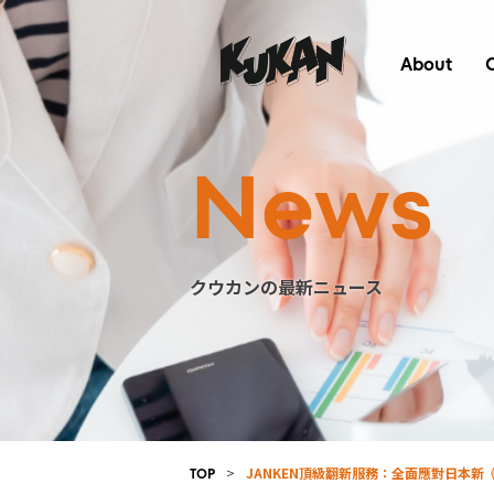
About
News
クウカンの最新ニュース
>
JANKEN頂級翻新服務：全面應對日本新
TOP