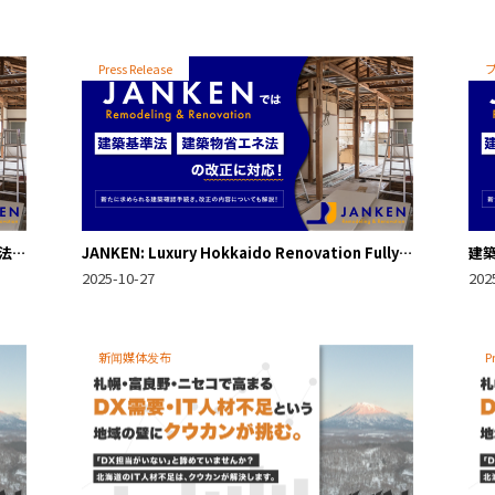
Press Release
法
JANKEN: Luxury Hokkaido Renovation Fully
建
)
Compliant with New Building/Energy Codes
JA
2025-10-27
202
新闻媒体发布
P