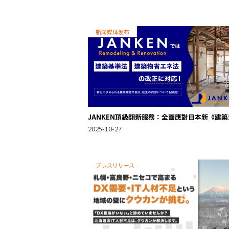
新闻媒体发布
JANKEN頂級翻新服務：全面應對日本新《建築
規》與《節能法》 (助您安心投資北海道豪華地產
2025-10-27
プレスリリース