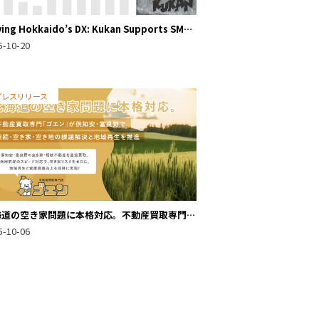
ving Hokkaido’s DX: Kukan Supports SMB
italization in Sapporo, Furano, and
5-10-20
eko, Tackling IT Talent Shortage.
プレスリリース
海道の空き家問題に本格対応。不動産買取専門
ゴエン」が倶知安・富良野で相続・空き家・空き
5-10-06
の課題解決と地域再生を推進