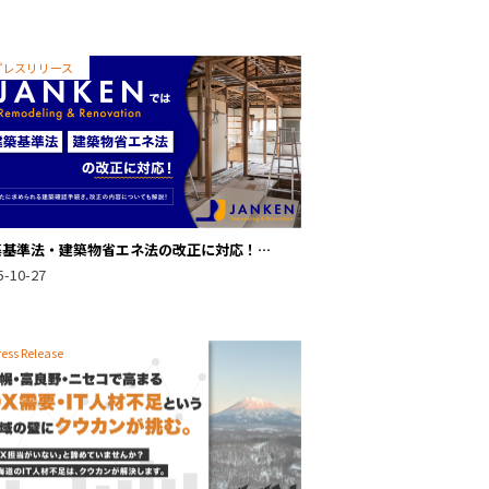
プレスリリース
築基準法・建築物省エネ法の改正に対応！
NKENのリフォーム・リノベーション
5-10-27
ress Release