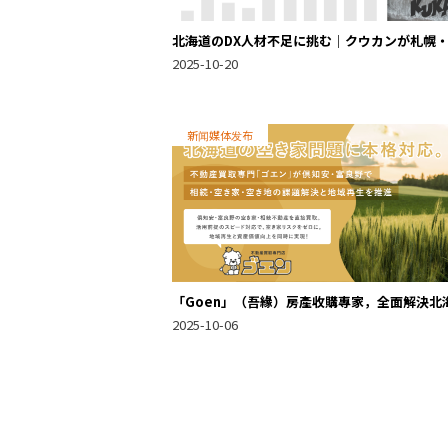
北海道のDX人材不足に挑む｜クウカンが札幌
良野・ニセコで中小企業のデジタル化を支援
2025-10-20
新闻媒体发布
「Goen」（吾緣）房產收購專家，全面解決北
空置房產問題。專注俱知安、富良野地區，推進
2025-10-06
繼承、閒置土地難題解決與區域再生。