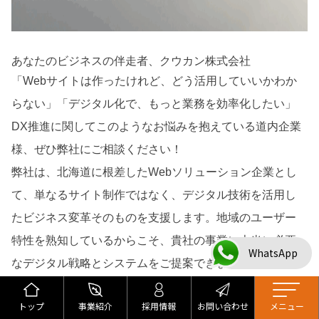
あなたのビジネスの伴走者、クウカン株式会社
「Webサイトは作ったけれど、どう活用していいかわか
らない」「デジタル化で、もっと業務を効率化したい」
DX推進に関してこのようなお悩みを抱えている道内企業
様、ぜひ弊社にご相談ください！
弊社は、北海道に根差したWebソリューション企業とし
て、単なるサイト制作ではなく、デジタル技術を活用し
たビジネス変革そのものを支援します。地域のユーザー
特性を熟知しているからこそ、貴社の事業に本当に必要
WhatsApp
なデジタル戦略とシステムをご提案できます。
私たちは伴走者として、あなたの会社のDX推進を力強く
トップ
事業紹介
採用情報
お問い合わせ
メニュー
サポートし、Webを事業成長のエンジンに変えます。