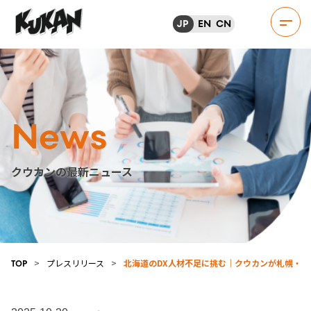
JP
EN
CN
News
クウカンの最新ニュース
>
プレスリリース
>
北海道のDX人材不足に挑む｜クウカンが札幌・
TOP