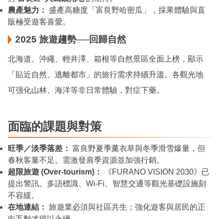
農產魅力：
盛產高糖度「富良野哈密瓜」，採果體驗與直
販極受遊客喜愛。
2025 旅遊趨勢──回歸自然
北海道、沖繩、輕井澤、箱根等自然景區全面上榜，顯示
「貼近自然、逃離都市」的旅行需求持續升溫。各觀光地
可强化山林、海洋等非日常體驗，對症下藥。
面臨的課題與對策
旺季／淡季落差：
富良野夏季薰衣草與冬季滑雪爆量，但
春秋客量不足。需激發肩季資源並加強行銷。
超限旅遊 (Over-tourism)：
《FURANO VISION 2030》已
提出警訊。多語標識、Wi-Fi、智慧交通等觀光基礎設施刻
不容緩。
在地連結：
旅遊業必須與社區共生；強化遊客與居民的正
向互動才得以永續。