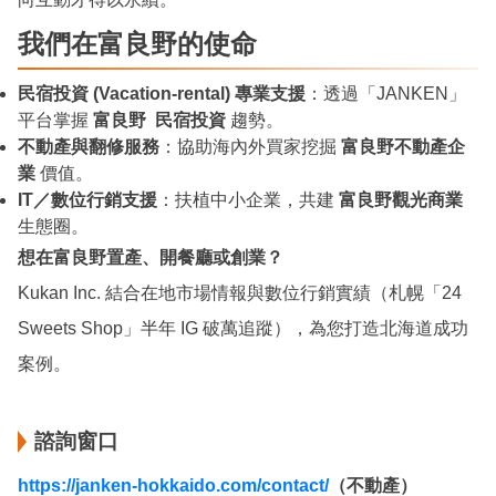
我們在富良野的使命
民宿投資 (Vacation-rental) 專業支援
：透過「JANKEN」
平台掌握
富良野 民宿投資
趨勢。
不動產與翻修服務
：協助海內外買家挖掘
富良野不動產企
業
價值。
IT／數位行銷支援
：扶植中小企業，共建
富良野觀光商業
生態圈。
想在富良野置產、開餐廳或創業？
Kukan Inc. 結合在地市場情報與數位行銷實績（札幌「24
Sweets Shop」半年 IG 破萬追蹤），為您打造北海道成功
案例。
諮詢窗口
https://janken-hokkaido.com/contact/
（不動產）