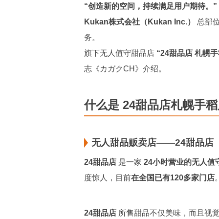
“创造新的空间，持续满足用户期待。”
Kukan株式会社（Kukan Inc.）
总部位
务。
旗下无人值守甜品店
“24甜品店 札幌手
志《カガクCH》介绍。
什么是 24甜品店札幌手
无人甜品贩卖店——24甜品店
24甜品店
是一家
24小时营业的无人值
度惊人，目前
在全国已有120多家门店
24甜品店
所售甜品不仅美味，而且视觉