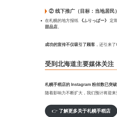
② 线下推广（目标：当地居民
在札幌的地方报纸
《ふりっぱー》
定
甜品店
。
成功的宣传不仅吸引了顾客
，还引来了
受到北海道主要媒体关注
札幌手稻店的 Instagram 粉丝数已突破 1
随着影响力不断扩大，我们预计将迎来
👉
了解更多关于札幌手稻店