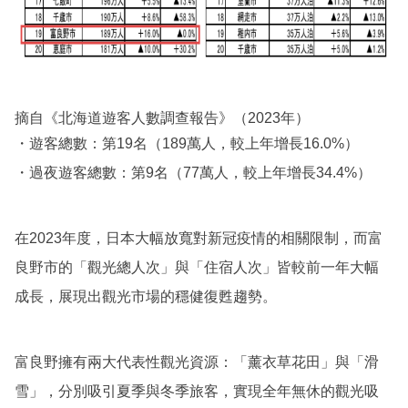
摘自《北海道遊客人數調查報告》（2023年）
・遊客總數：第19名（189萬人，較上年增長16.0%）
・過夜遊客總數：第9名（77萬人，較上年增長34.4%）
在2023年度，日本大幅放寬對新冠疫情的相關限制，而富
良野市的「觀光總人次」與「住宿人次」皆較前一年大幅
成長，展現出觀光市場的穩健復甦趨勢。
富良野擁有兩大代表性觀光資源：「薰衣草花田」與「滑
雪」，分別吸引夏季與冬季旅客，實現全年無休的觀光吸