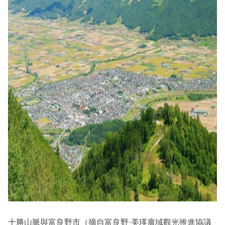
十勝山脈與富良野市（摘自富良野·美瑛廣域觀光推進協議