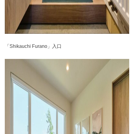
「Shikauchi Furano」入口