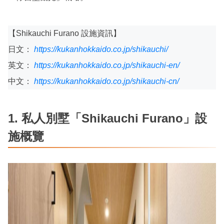
【Shikauchi Furano 設施資訊】
日文：
https://kukanhokkaido.co.jp/shikauchi/
英文：
https://kukanhokkaido.co.jp/shikauchi-en/
中文：
https://kukanhokkaido.co.jp/shikauchi-cn/
1. 私人別墅「Shikauchi Furano」設
施概覽