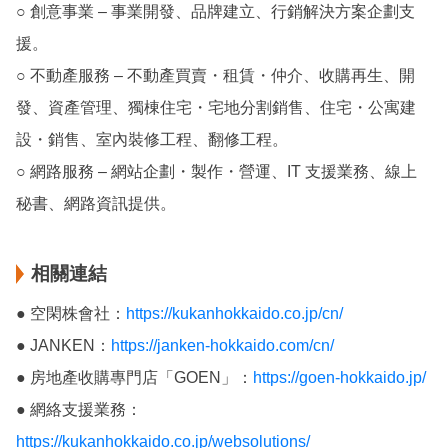
○ 創意事業 – 事業開發、品牌建立、行銷解決方案企劃支
援。
○ 不動產服務 – 不動產買賣・租賃・仲介、收購再生、開
發、資產管理、獨棟住宅・宅地分割銷售、住宅・公寓建
設・銷售、室內裝修工程、翻修工程。
○ 網路服務 – 網站企劃・製作・營運、IT 支援業務、線上
秘書、網路資訊提供。
相關連結
● 空閑株會社：
https://kukanhokkaido.co.jp/cn/
● JANKEN：
https://janken-hokkaido.com/cn/
● 房地產收購專門店「GOEN」：
https://goen-hokkaido.jp/
● 網絡支援業務：
https://kukanhokkaido.co.jp/websolutions/