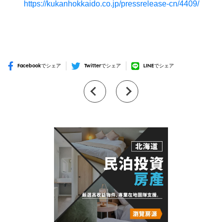
https://kukanhokkaido.co.jp/pressrelease-cn/4409/
Facebookでシェア
Twitterでシェア
LINEでシェア