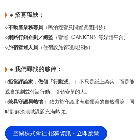
● 招募職缺：
○
不動產業務專員
（民泊經營及閒置資產開發）
○
網路行銷企劃／總監
（營運《JANKEN》等媒體平台）
○
旅宿營運人員
（住宿設施管理與服務）
● 我們尋找的夥伴：
○
拒當評論家，做個「行動派」：
不只是紙上談兵，而是能
親自策劃並付諸行動、引領變革的人。
○
兼具守護與熱情：
致力於守護北海道優美的自然環境，同
時對解決地域課題充滿熱忱。
空閑株式會社 招募資訊・立即應徵