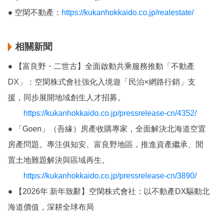
● 空閑不動產：
https://kukanhokkaido.co.jp/realestate/
相關新聞
● 【富良野・二世古】全面啟動共乘服務推動「不動產
DX」：空閑株式會社強化入境遊「民泊×網路行銷」支
援，同步展開地域創生人才招募。
https://kukanhokkaido.co.jp/pressrelease-cn/4352/
● 「Goen」（吾緣）房產收購專家，全面解決北海道空置
房產問題。專注俱知安、富良野地區，推進資產繼承、閒
置土地難題解決與區域再生。
https://kukanhokkaido.co.jp/pressrelease-cn/3890/
● 【2026年 新年致辭】空閑株式會社：以不動產DX驅動北
海道價值，深耕全球布局