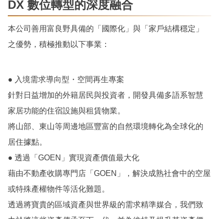
DX 數位轉型的深度融合
本公司善用富良野具備的「國際化」與「家戶結構穩定」
之優勢，積極推動以下事業：
● 入境需求導向型・空間再生專案
針對日益增加的外籍居民與投資者，開發具備多語系智慧
家居功能的住宿設施與租賃物業。
將山部、東山等周邊地區豐富的自然環境轉化為全球化的
居住據點。
● 透過「GOEN」實現資產價值最大化
藉由不動產收購專門店「GOEN」，解決成熟社會中的空屋
或特殊產權物件等活化難題。
透過將寶貴的區域資產與世界級的需求精準媒合，我們致