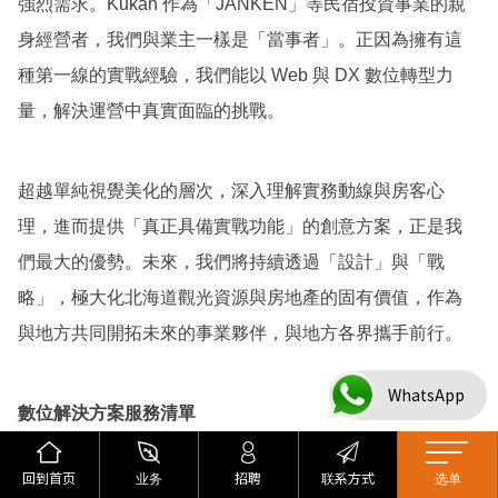
強烈需求。Kukan 作為「JANKEN」等民宿投資事業的親
身經營者，我們與業主一樣是「當事者」。正因為擁有這
種第一線的實戰經驗，我們能以 Web 與 DX 數位轉型力
量，解決運營中真實面臨的挑戰。
超越單純視覺美化的層次，深入理解實務動線與房客心
理，進而提供「真正具備實戰功能」的創意方案，正是我
們最大的優勢。未來，我們將持續透過「設計」與「戰
略」，極大化北海道觀光資源與房地產的固有價值，作為
與地方共同開拓未來的事業夥伴，與地方各界攜手前行。
WhatsApp
數位解決方案服務清單
https://kukanhokkaido.co.jp/websolutions/service/
回到首页
业务
招聘
联系方式
选单