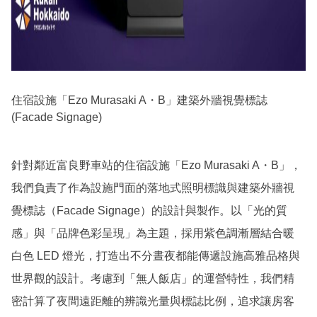
住宿設施「Ezo Murasaki A・B」建築外牆視覺標誌
(Facade Signage)
針對鄰近富良野車站的住宿設施「Ezo Murasaki A・B」，
我們負責了作為設施門面的落地式照明標識與建築外牆視
覺標誌（Facade Signage）的設計與製作。以「光的質
感」與「品牌色彩呈現」為主題，採用紫色調漸層結合暖
白色 LED 燈光，打造出不分晝夜都能傳遞設施高雅品格與
世界觀的設計。考慮到「無人飯店」的運營特性，我們精
密計算了夜間遠距離的辨識光量與標誌比例，追求讓房客