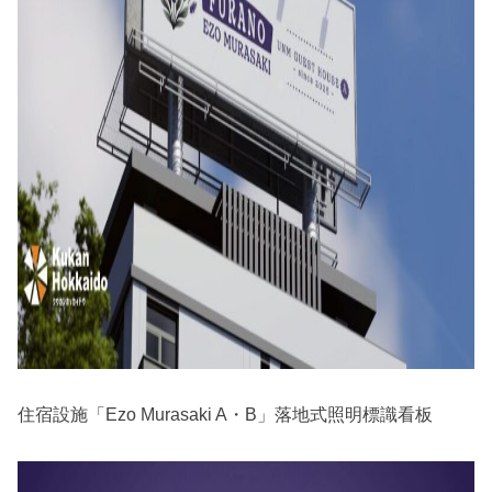
住宿設施「Ezo Murasaki A・B」落地式照明標識看板