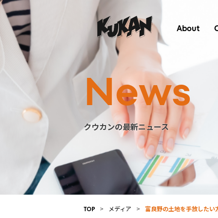
About
News
クウカンの最新ニュース
>
メディア
>
富良野の土地を手放したい
TOP