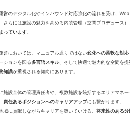
運営のデジタル化やインバウンド対応強化の流れを受け、Web
、さらには施設の魅力を高める内装管理（空間プロデュース）
まっています
。
運営においては、マニュアル通りではない
変化への柔軟な対応
ーションを図る
多言語スキル
、そして快適で魅力的な空間を提
務知識
が重視される傾向にあります。
に施設全体の管理責任者や、複数施設を統括するエリアマネー
、
責任あるポジションへのキャリアアップ
にも繋がります。
地域に貢献しながらキャリアを築いていける、
将来性のある分