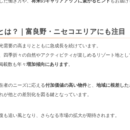
した働き方や、
将来のキャリアアップに繋がるヒント
もお届け
とは？｜富良野・ニセコエリアにも注目
光需要の高まりとともに急成長を続けています。
、四季折々の自然やアクティビティが楽しめるリゾート地とし
泊掲載数も年々
増加傾向にあります
。
在者のニーズに応える
付加価値の高い物件
と、
地域に根差した
れが他との差別化を図る鍵となっています。
復も追い風となり、さらなる市場の拡大が期待されます。