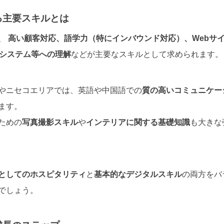
る主要スキルとは
、
高い顧客対応、語学力（特にインバウンド対応）、Webサ
理システム等への理解
などが主要なスキルとして求められます。
やニセコエリアでは、英語や中国語での
質の高いコミュニケー
ます。
ための
写真撮影スキル
や
インテリアに関する基礎知識
も大きな
としてのホスピタリティ
と
基本的なデジタルスキル
の両方をバ
でしょう。