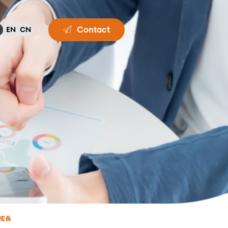
Contact
EN
CN
成長