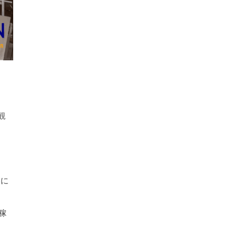
観
調に
稼