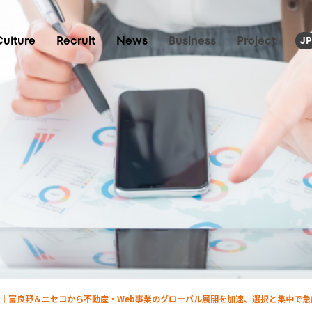
Culture
Recruit
News
Business
Project
JP
始｜富良野＆ニセコから不動産・Web事業のグローバル展開を加速、選択と集中で急