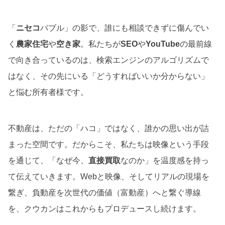
「
ニセコ
バブル」の影で、誰にも相談できずに傷んでい
く
農家住宅
や
空き家
。私たちが
SEO
や
YouTube
の最前線
で向き合っているのは、検索エンジンのアルゴリズムで
はなく、その先にいる「どうすればいいか分からない」
と悩む所有者様です。
不動産は、ただの「ハコ」ではなく、誰かの思い出が詰
まった空間です。だからこそ、私たちは映像という手段
を通じて、「なぜ今、
直接買取
なのか」を温度感を持っ
て伝えていきます。Webと映像、そしてリアルの現場を
繋ぎ、負動産を次世代の価値（富動産）へと繋ぐ導線
を、クウカンはこれからもプロデュースし続けます。