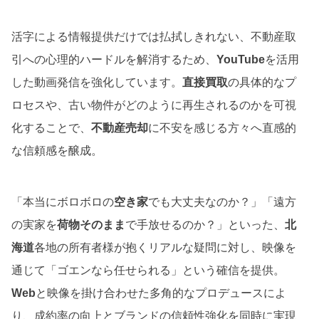
活字による情報提供だけでは払拭しきれない、不動産取
引への心理的ハードルを解消するため、
YouTube
を活用
した動画発信を強化しています。
直接買取
の具体的なプ
ロセスや、古い物件がどのように再生されるのかを可視
化することで、
不動産売却
に不安を感じる方々へ直感的
な信頼感を醸成。
「本当にボロボロの
空き家
でも大丈夫なのか？」「遠方
の実家を
荷物そのまま
で手放せるのか？」といった、
北
海道
各地の所有者様が抱くリアルな疑問に対し、映像を
通じて「ゴエンなら任せられる」という確信を提供。
Web
と映像を掛け合わせた多角的なプロデュースによ
り、成約率の向上とブランドの信頼性強化を同時に実現