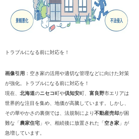
トラブルになる前に対応を！
画像引用
：空き家の活用や適切な管理などに向けた対策
が強化。トラブルになる前に対応を！
現在、
北海道
の
ニセコ
町や
倶知安
町、
富良野
市エリアは
世界的な注目を集め、地価が高騰しています。しかし、
その華やかさの裏側では、法規制により
不動産売却
が困
難な「
農家住宅
」や、相続後に放置された「
空き家
」が
急増しています。