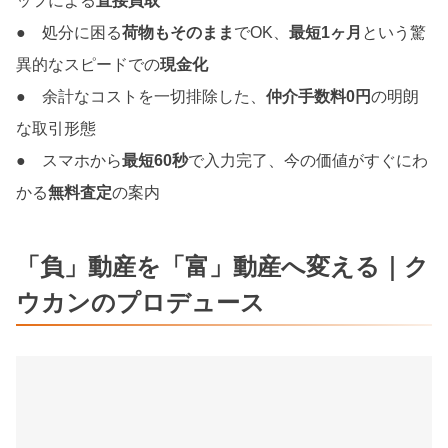
ッフによる
直接買取
● 処分に困る
荷物もそのまま
でOK、
最短1ヶ月
という驚
異的なスピードでの
現金化
● 余計なコストを一切排除した、
仲介手数料0円
の明朗
な取引形態
● スマホから
最短60秒
で入力完了、今の価値がすぐにわ
かる
無料査定
の案内
「負」動産を「富」動産へ変える｜ク
ウカンのプロデュース