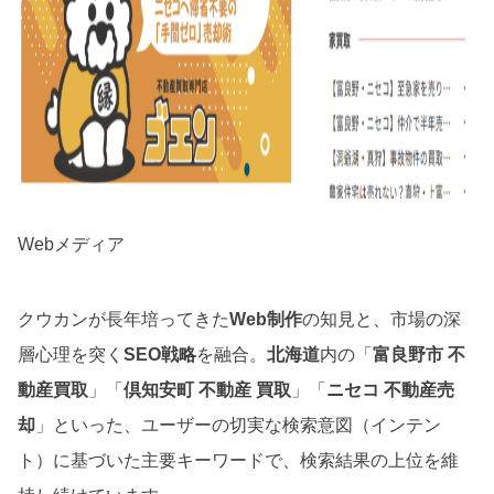
Webメディア
クウカンが長年培ってきた
Web制作
の知見と、市場の深
層心理を突く
SEO戦略
を融合。
北海道
内の「
富良野市 不
動産買取
」「
倶知安町 不動産 買取
」「
ニセコ 不動産売
却
」といった、ユーザーの切実な検索意図（インテン
ト）に基づいた主要キーワードで、検索結果の上位を維