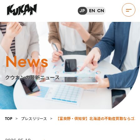
JP
EN
CN
News
クウカンの最新ニュース
>
プレスリリース
>
【富良野・倶知安】北海道の不動産買取ならゴエン
TOP