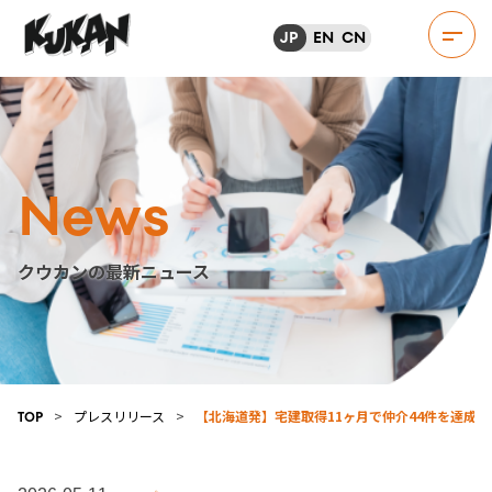
JP
EN
CN
News
クウカンの最新ニュース
>
プレスリリース
>
【北海道発】宅建取得11ヶ月で仲介44件を達成
TOP