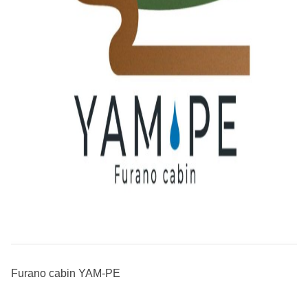
Furano cabin YAM-PE