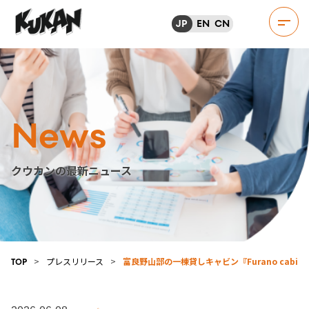
JP
EN
CN
News
クウカンの最新ニュース
>
プレスリリース
>
富良野山部の一棟貸しキャビン『Furano cabin Y
TOP