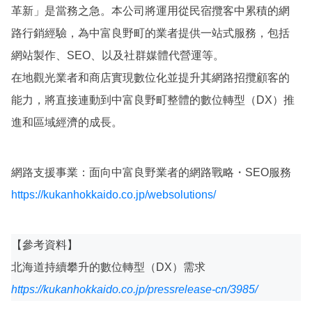
革新」是當務之急。本公司將運用從民宿攬客中累積的網
路行銷經驗，為中富良野町的業者提供一站式服務，包括
網站製作、SEO、以及社群媒體代營運等。
在地觀光業者和商店實現數位化並提升其網路招攬顧客的
能力，將直接連動到中富良野町整體的數位轉型（DX）推
進和區域經濟的成長。
網路支援事業：面向中富良野業者的網路戰略・SEO服務
https://kukanhokkaido.co.jp/websolutions/
【參考資料】
北海道持續攀升的數位轉型（DX）需求
https://kukanhokkaido.co.jp/pressrelease-cn/3985/