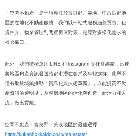
「空閑不動產」是一項專注於富良野、美瑛、中富良野地
區的在地化不動產服務。我們以一站式服務涵蓋買賣、租
賃仲介、物業管理到閒置房屋對策，是應對多樣化需求的
核心窗口。
此外，我們積極運用 LINE 和 Instagram 等社群媒體，迅速
將地區房產資訊發送給都市潛在客戶及年輕族群。此舉不
僅有助於城鎮推動「資訊化與技術革新」，亦能提高不動
產資訊的透明度，為整個地區的活化與創造「新活力和人
流」做出貢獻。
空閑不動產：富良野・美瑛地區的最佳選擇
https://kukanhokkaido.co.jp/realestate/